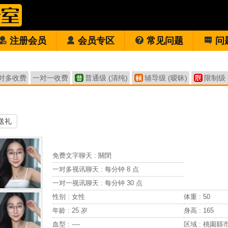
注册会员
会员专区
常见问题
问
对多收费
一对一收费
普通级 (清纯)
辅导级 (暧昧)
限制级 
送礼
免费文字聊天 :
關閉
一对多视讯聊天 :
每分钟 8 点
一对一视讯聊天 :
每分钟 30 点
性别 : 女性
体重 : 50
年龄 : 25 岁
身高 : 165
血型 : ----
区域 : 桃園縣