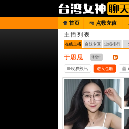
首页
点数充值
主播列表
在线主播
台妹专区
业绩排行
一
于思思
休息中
免費視訊
进入包厢